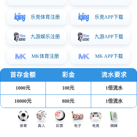
前能否守住堡垒？
在CBA常规赛进入收官阶段的关键时刻，辽宁本钢队
再次展现出王者之师的底蕴，将主场连胜纪录延续至
15场。这一数字不仅令全联盟侧目，更让球迷对球队
在季后赛中的前景充满期待。随着常规赛接近尾声，
辽宁本钢能否在季后赛前继续捍卫主场荣耀、守住这
座坚不可摧的堡垒，已成为当前最受关注的话题。